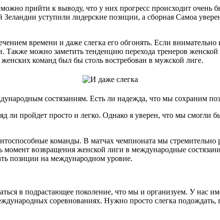
можно прийти к выводу, что у них прогресс происходит очень б
Зеландии уступили лидерские позиции, а сборная Самоа уверен
течением времени и даже слегка его обгонять. Если внимательно 
и. Также можно заметить тенденцию перехода тренеров женской
в женских команд был бы столь востребован в мужской лиге.
еждународным состязаниям. Есть ли надежда, что мы сохраним п
д ли пройдет просто и легко. Однако я уверен, что мы смогли б
ентоспособные команды. В матчах чемпионата мы стремительно 
вать момент возвращения женской лиги в международные состяза
вать позиции на международном уровне.
аться в подрастающее поколение, что мы и организуем. У нас им
 международных соревнованиях. Нужно просто слегка подождать, 