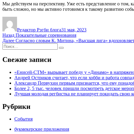
Мы действуем на перспективу. Уже есть представление о том, 
быть сложно, но мы активно готовимся к такому развитию соб
Автор
Опубликовано
Редактор Рэгби блога
31 мая, 2023
Навигация
Предыдущая
Назад
Показательные соревнования
запись:
Следующая
Далее
Согласно словам К. Митина, «Высшая лига» вдохновляет
по
Искать:
запись:
Поиск
записям
Свежие записи
«Енисей-СТМ» вырывает победу у «Динамо» в напряженн
Андрей Остриков считает, что если хобби и работа совпад
Александр Первухин первым признается, что ему понадо
Более 2, 5 тыс. человек пришли посмотреть детское мер
Лучшая молодая регбистка не планирует покидать свою 
Рубрики
События
букмекерские приложения