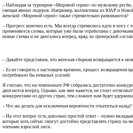
– Наблюдая за турниром «Мировой серии» по мужскому регби, 
смещая явных лидеров. Например, коллективы из ЮАР и Новой 
женской «Мировой серии» также стремительно развиваются?
– Прогресс конечно есть. Мы всегда стремились идти в ногу с 
применяются схемы, которые уже были отработаны с девочкам
новые схемы и не двигались вперед, вряд ли тренерский соста
– Давайте представим, что женская сборная возвращается к м
– Если говорить о настоящем времени, процесс возвращения вря
потребовало бы немалых усилий.
Я считаю, что на чемпионате РФ собрались достаточно конкур
двигаются вперед. Однако, как мне кажется, не стоит оттяги
конкурентами из других стран, тем сложнее нам будет удержи
– Что же делать для исключения вероятности откатиться назад?
– На этот вопрос есть довольно простой ответ – нужно вкладыв
которые хоть сейчас смогут достойно представлять страну на
членами взрослой лиги.