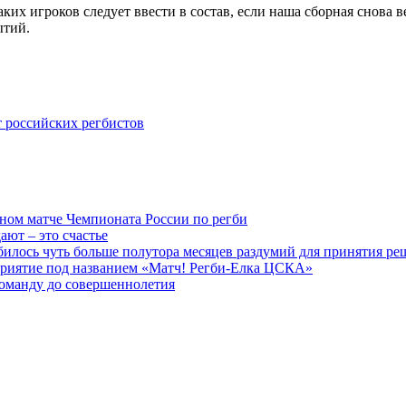
каких игроков следует ввести в состав, если наша сборная снов
ытий.
 российских регбистов
ом матче Чемпионата России по регби
ают – это счастье
билось чуть больше полутора месяцев раздумий для принятия ре
оприятие под названием «Матч! Регби-Елка ЦСКА»
команду до совершеннолетия